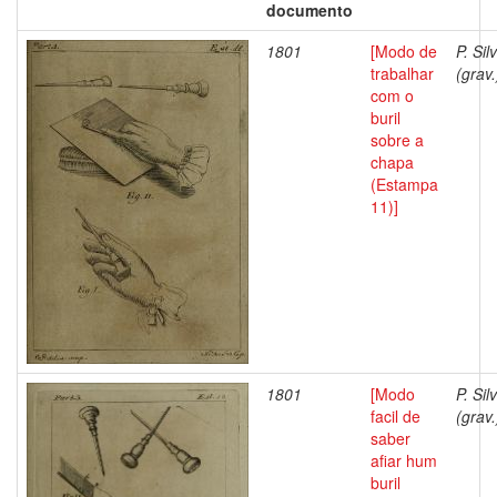
documento
1801
[Modo de
P. Sil
trabalhar
(grav.
com o
buril
sobre a
chapa
(Estampa
11)]
1801
[Modo
P. Sil
facil de
(grav.
saber
afiar hum
buril