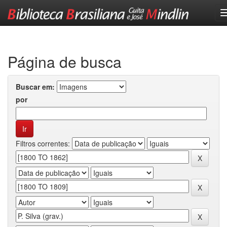
Skip
navigation
Página de busca
Buscar em:
por
Filtros correntes: