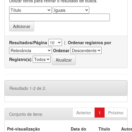
Utilizar filtros para refinar o resultado de busca.
Resultados/Página
|
Ordenar registros por
Ordenar
Registro(s)
Resultado 1-2 de 2.
Anterior
1
Próximo
Conjunto de itens:
Pré-visualização
Data do
Título
Autor