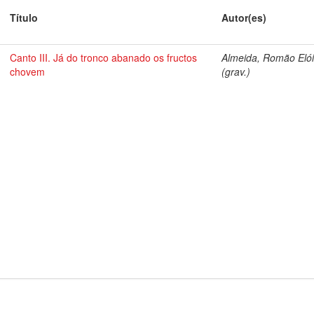
Título
Autor(es)
Canto III. Já do tronco abanado os fructos
Almeida, Romão Elói
chovem
(grav.)