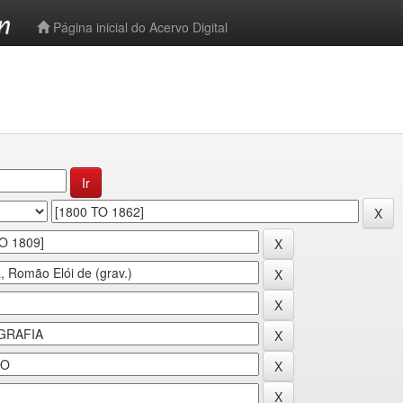
-->
Página inicial do Acervo Digital