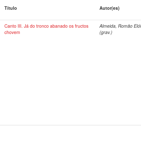
Título
Autor(es)
Canto III. Já do tronco abanado os fructos
Almeida, Romão Elói
chovem
(grav.)