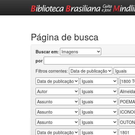
Skip
navigation
Página de busca
Buscar em:
por
Filtros correntes: