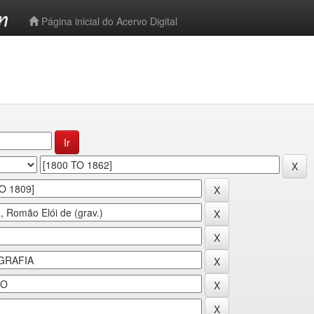
-->
Página inicial do Acervo Digital