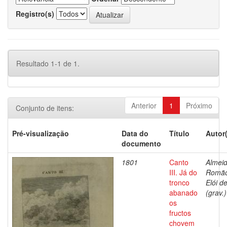
Registro(s)
Resultado 1-1 de 1.
Anterior
1
Próximo
Conjunto de itens:
Pré-visualização
Data do
Título
Autor
documento
1801
Canto
Almeid
III. Já do
Romã
tronco
Elói d
abanado
(grav.)
os
fructos
chovem