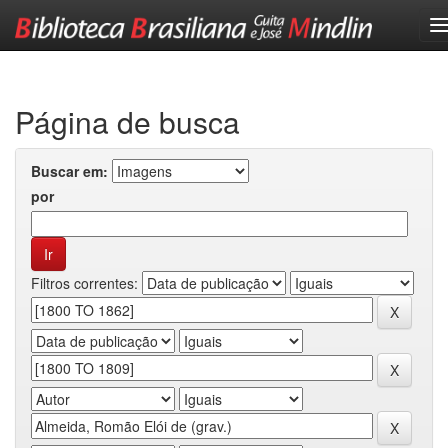
Skip
navigation
Página de busca
Buscar em:
por
Filtros correntes: