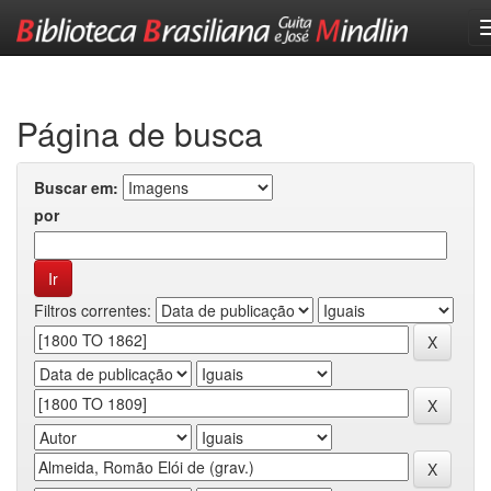
Skip
navigation
Página de busca
Buscar em:
por
Filtros correntes: