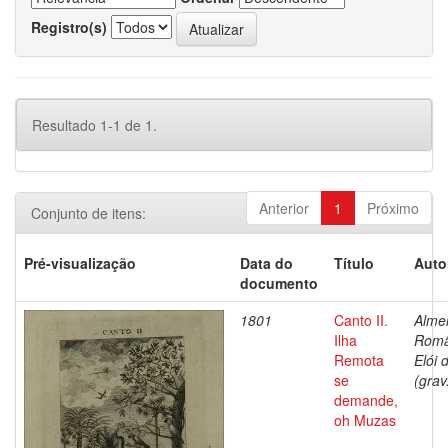
Registro(s)
Resultado 1-1 de 1.
Anterior
1
Próximo
Conjunto de itens:
Pré-visualização
Data do
Título
Auto
documento
1801
Canto II.
Alme
Ilha
Rom
Remota
Elói 
se
(grav
demande,
oh Muzas