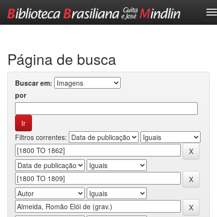
Skip
navigation
Página de busca
Buscar em:
por
Filtros correntes: