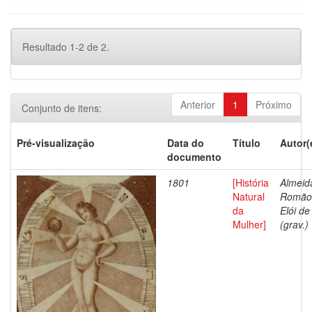
Resultado 1-2 de 2.
Anterior
1
Próximo
Conjunto de itens:
Pré-visualização
Data do
Título
Autor(
documento
1801
[História
Almeid
Natural
Romão
da
Elói de
Mulher]
(grav.)