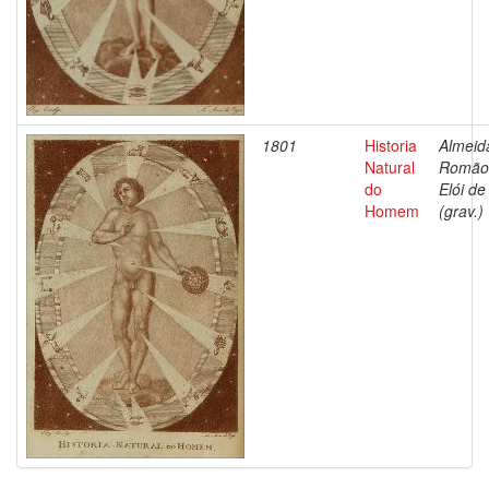
1801
Historia
Almeid
Natural
Romão
do
Elói de
Homem
(grav.)