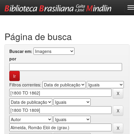
Skip
navigation
Página de busca
Buscar em:
por
Filtros correntes: