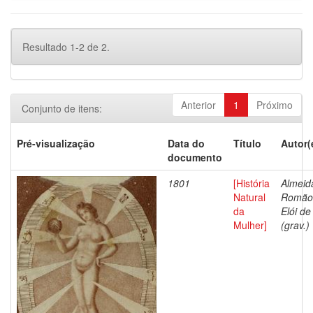
Resultado 1-2 de 2.
Anterior
1
Próximo
Conjunto de itens:
Pré-visualização
Data do
Título
Autor(
documento
1801
[História
Almeid
Natural
Romão
da
Elói de
Mulher]
(grav.)