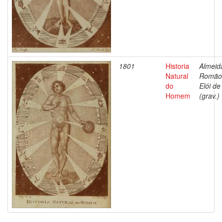
1801
Historia
Almeid
Natural
Romão
do
Elói de
Homem
(grav.)