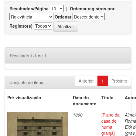
Resultados/Página
|
Ordenar registros por
Ordenar
Registro(s)
Resultado 1-1 de 1.
Anterior
1
Próximo
Conjunto de itens:
Pré-visualização
Data do
Título
Autor
documento
1800
[Plano da
Almei
casa de
Romã
huma
Elói d
granja]
(grav.