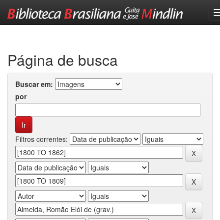
Skip
navigation
Página de busca
Buscar em:
por
Filtros correntes: