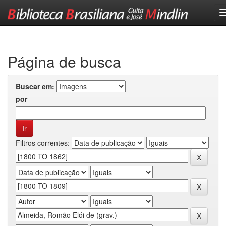
Skip
navigation
Página de busca
Buscar em:
por
Filtros correntes: