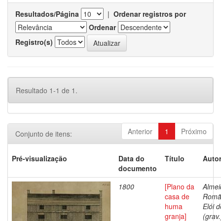
Resultados/Página
|
Ordenar registros por
Ordenar
Registro(s)
Resultado 1-1 de 1.
Anterior
1
Próximo
Conjunto de itens:
Pré-visualização
Data do
Título
Autor
documento
1800
[Plano da
Almei
casa de
Romã
huma
Elói d
granja]
(grav.