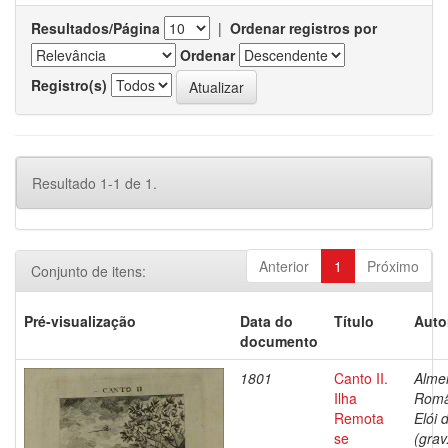
Resultados/Página
|
Ordenar registros por
Ordenar
Registro(s)
Resultado 1-1 de 1.
Anterior
1
Próximo
Conjunto de itens:
Pré-visualização
Data do
Título
Auto
documento
1801
Canto II.
Alme
Ilha
Rom
Remota
Elói 
se
(grav