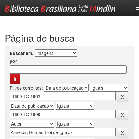
Skip
navigation
Página de busca
Buscar em:
por
Filtros correntes: