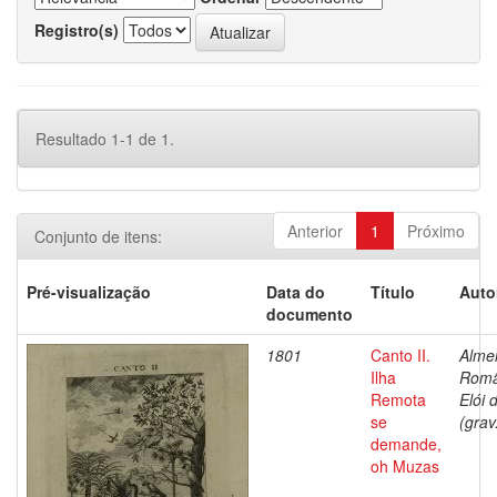
Registro(s)
Resultado 1-1 de 1.
Anterior
1
Próximo
Conjunto de itens:
Pré-visualização
Data do
Título
Auto
documento
1801
Canto II.
Alme
Ilha
Rom
Remota
Elói 
se
(grav
demande,
oh Muzas