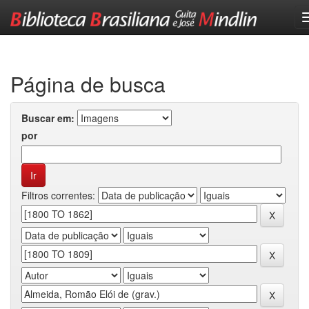
Skip
navigation
Página de busca
Buscar em:
por
Filtros correntes: