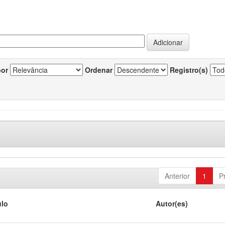
por
Ordenar
Registro(s)
Anterior
1
P
ulo
Autor(es)