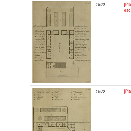
1800
[Pl
esc
1800
[Pl