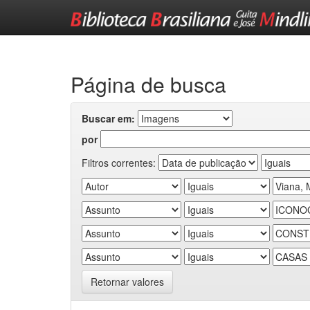
Skip
navigation
Página de busca
Buscar em:
por
Filtros correntes:
Retornar valores