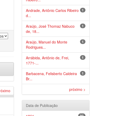
Andrade, Antônio Carlos Ribeiro
1
d...
Araújo, José Thomaz Nabuco
1
de, 18...
Araújo, Manuel do Monte
1
Rodrigues...
Arrábida, Antônio de, Frei,
1
1771-...
Barbacena, Felisberto Caldeira
1
Br...
próximo >
róximo
Data de Publicação
90