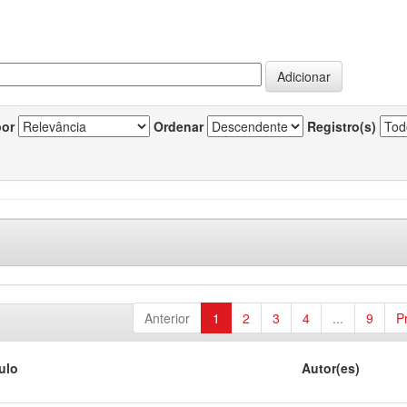
por
Ordenar
Registro(s)
Anterior
1
2
3
4
...
9
P
tulo
Autor(es)