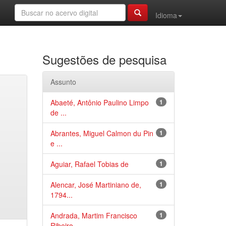
Idioma
Sugestões de pesquisa
Assunto
Abaeté, Antônio Paulino Limpo
1
de ...
Abrantes, Miguel Calmon du Pin
1
e ...
Aguiar, Rafael Tobias de
1
Alencar, José Martiniano de,
1
1794...
Andrada, Martim Francisco
1
Ribeiro...