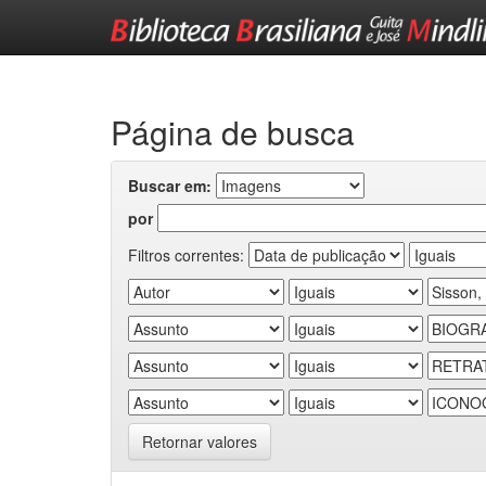
Skip
navigation
Página de busca
Buscar em:
por
Filtros correntes:
Retornar valores