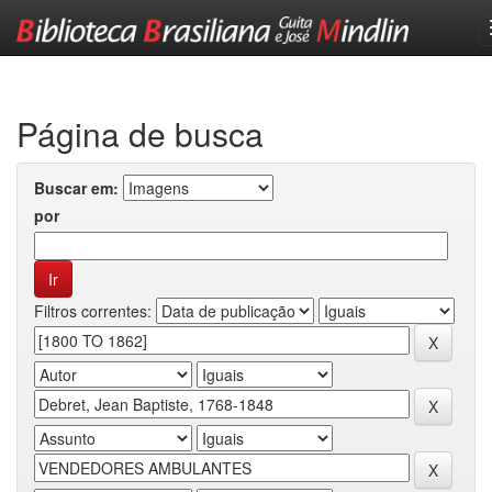
Skip
navigation
Página de busca
Buscar em:
por
Filtros correntes: