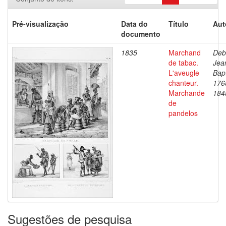
Pré-visualização
Data do
Título
Aut
documento
1835
Marchand
Deb
de tabac.
Jea
L'aveugle
Bapt
chanteur.
176
Marchande
184
de
pandelos
Sugestões de pesquisa