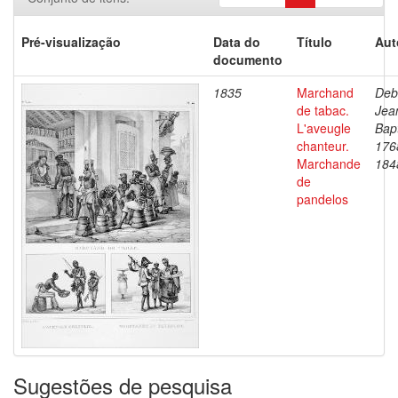
Pré-visualização
Data do
Título
Aut
documento
1835
Marchand
Deb
de tabac.
Jea
L'aveugle
Bapt
chanteur.
176
Marchande
184
de
pandelos
Sugestões de pesquisa