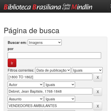
Skip
navigation
Página de busca
Buscar em:
por
Filtros correntes: