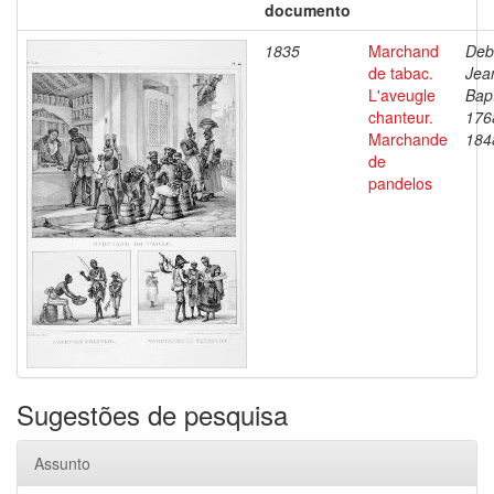
documento
1835
Marchand
Deb
de tabac.
Jea
L'aveugle
Bapt
chanteur.
176
Marchande
184
de
pandelos
Sugestões de pesquisa
Assunto