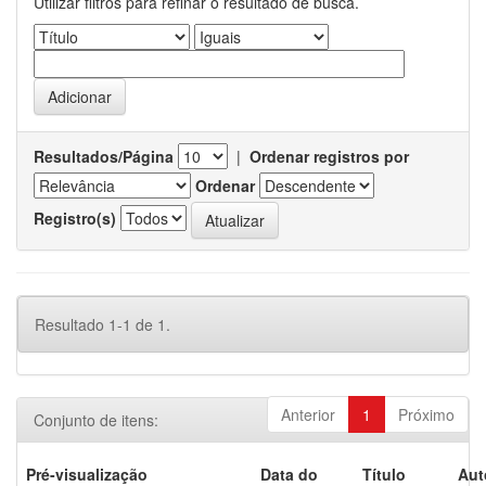
Utilizar filtros para refinar o resultado de busca.
Resultados/Página
|
Ordenar registros por
Ordenar
Registro(s)
Resultado 1-1 de 1.
Anterior
1
Próximo
Conjunto de itens:
Pré-visualização
Data do
Título
Aut