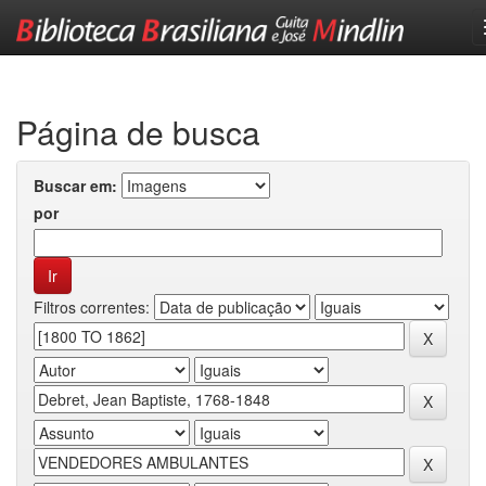
Skip
navigation
Página de busca
Buscar em:
por
Filtros correntes: