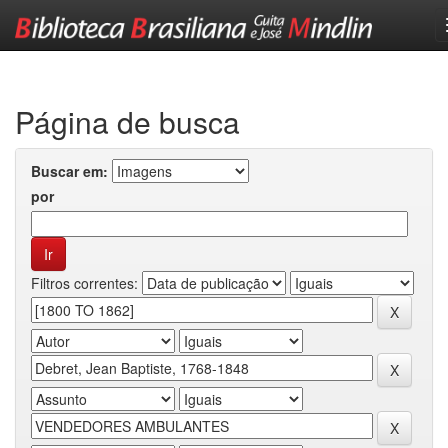
Skip
navigation
Página de busca
Buscar em:
por
Filtros correntes: