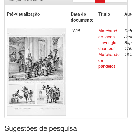
Pré-visualização
Data do
Título
Aut
documento
1835
Marchand
Deb
de tabac.
Jea
L'aveugle
Bapt
chanteur.
176
Marchande
184
de
pandelos
Sugestões de pesquisa