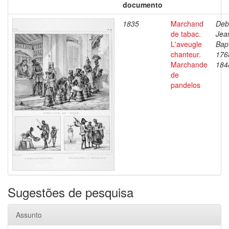
documento
1835
Marchand
Deb
de tabac.
Jea
L'aveugle
Bapt
chanteur.
176
Marchande
184
de
pandelos
Sugestões de pesquisa
Assunto