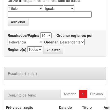
Utilizar filtros para refinar o resultado de busca.
Resultados/Página
|
Ordenar registros por
Ordenar
Registro(s)
Resultado 1-1 de 1.
Anterior
1
Próximo
Conjunto de itens:
Pré-visualização
Data do
Título
Aut