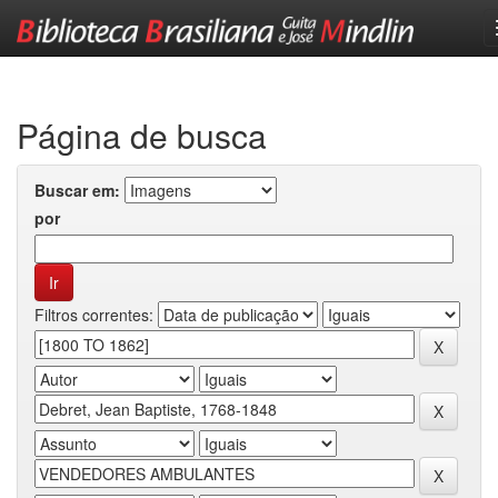
Skip
navigation
Página de busca
Buscar em:
por
Filtros correntes: