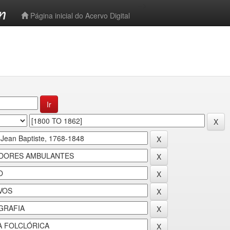
-->
Página inicial do Acervo Digital