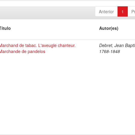
Anterior
1
P
Título
Autor(es)
Marchand de tabac. L'aveugle chanteur.
Debret, Jean Bapti
Marchande de pandelos
1768-1848