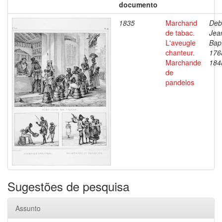
documento
1835
Marchand
Deb
de tabac.
Jea
L'aveugle
Bapt
chanteur.
176
Marchande
184
de
pandelos
Sugestões de pesquisa
Assunto