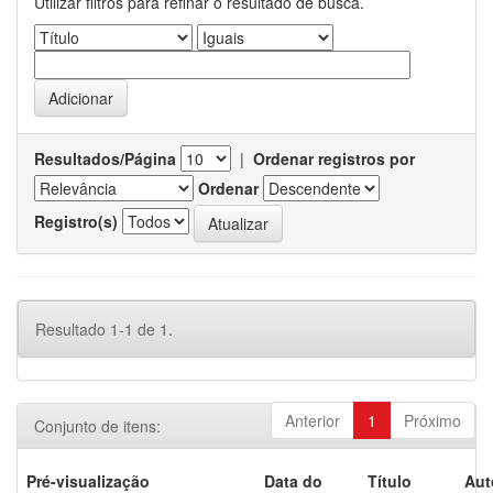
Utilizar filtros para refinar o resultado de busca.
Resultados/Página
|
Ordenar registros por
Ordenar
Registro(s)
Resultado 1-1 de 1.
Anterior
1
Próximo
Conjunto de itens:
Pré-visualização
Data do
Título
Aut