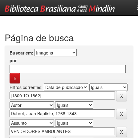
Skip
navigation
Página de busca
Buscar em:
por
Filtros correntes: