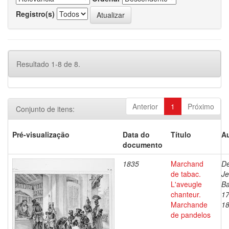
Registro(s)
Resultado 1-8 de 8.
Anterior
1
Próximo
Conjunto de itens:
Pré-visualização
Data do
Título
Au
documento
1835
Marchand
De
de tabac.
J
L'aveugle
Ba
chanteur.
17
Marchande
1
de pandelos