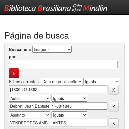
Skip
navigation
Página de busca
Buscar em:
por
Filtros correntes: