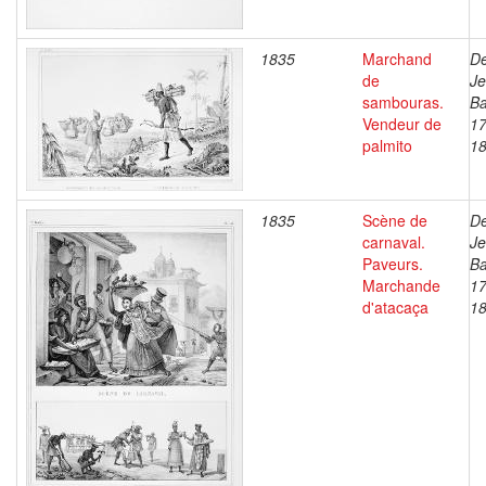
1835
Marchand
De
de
J
sambouras.
Ba
Vendeur de
17
palmito
1
1835
Scène de
De
carnaval.
J
Paveurs.
Ba
Marchande
17
d'atacaça
1