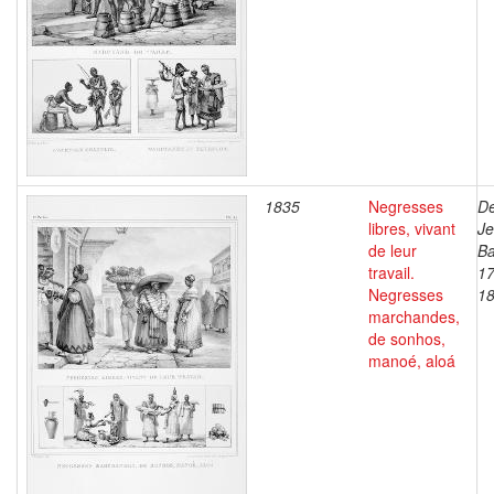
1835
Negresses
De
libres, vivant
J
de leur
Ba
travail.
17
Negresses
1
marchandes,
de sonhos,
manoé, aloá