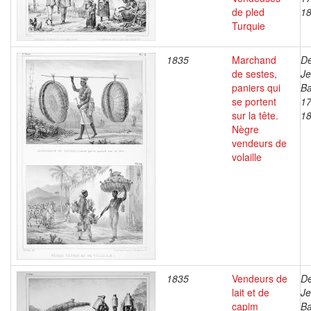
de pled
1
Turquie
1835
Marchand
De
de sestes,
J
paniers qui
Ba
se portent
17
sur la tête.
1
Nègre
vendeurs de
volaille
1835
Vendeurs de
De
lait et de
J
capim
Ba