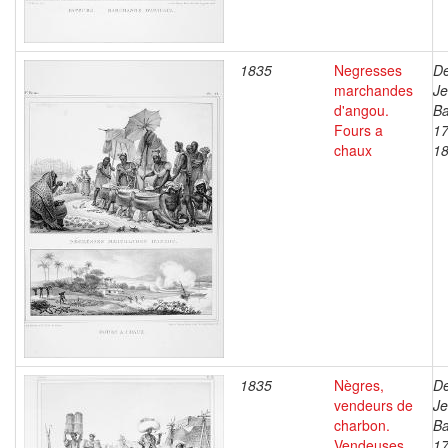
1835
Negresses
De
marchandes
J
d'angou.
Ba
Fours a
17
chaux
1
1835
Nègres,
De
vendeurs de
J
charbon.
Ba
Vendeuses
17