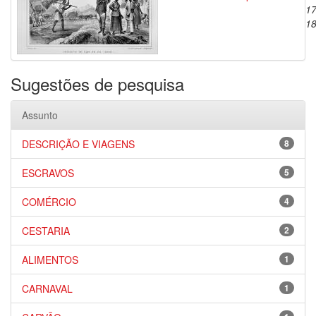
17
1
Sugestões de pesquisa
Assunto
DESCRIÇÃO E VIAGENS
8
ESCRAVOS
5
COMÉRCIO
4
CESTARIA
2
ALIMENTOS
1
CARNAVAL
1