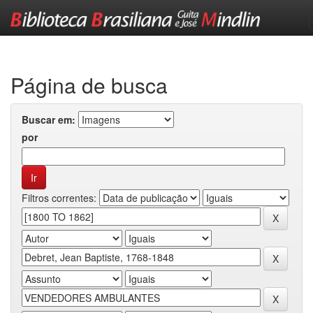
Skip
navigation
Página de busca
Buscar em:
por
Filtros correntes: