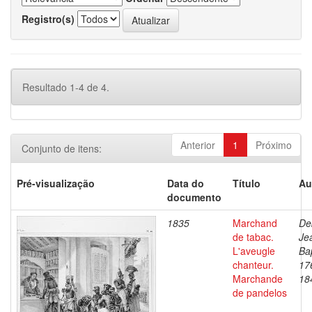
Registro(s)
Resultado 1-4 de 4.
Anterior
1
Próximo
Conjunto de itens:
Pré-visualização
Data do
Título
Au
documento
1835
Marchand
De
de tabac.
Je
L'aveugle
Bap
chanteur.
17
Marchande
18
de pandelos