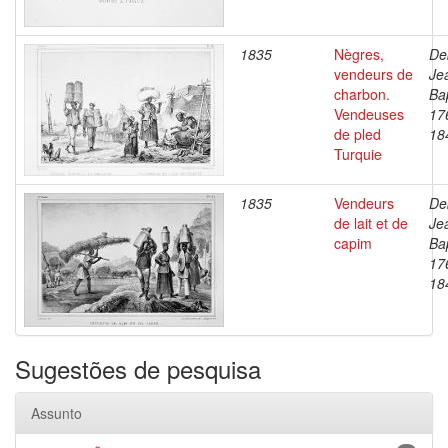
1835
Nègres,
De
vendeurs de
Je
charbon.
Bap
Vendeuses
17
de pled
18
Turquie
1835
Vendeurs
De
de lait et de
Je
capim
Bap
17
18
Sugestões de pesquisa
Assunto