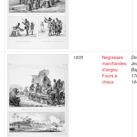
1835
Negresses
De
marchandes
Je
d'angou.
Bap
Fours a
17
chaux
18