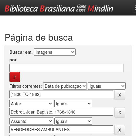
Skip
navigation
Página de busca
Buscar em:
por
Filtros correntes: