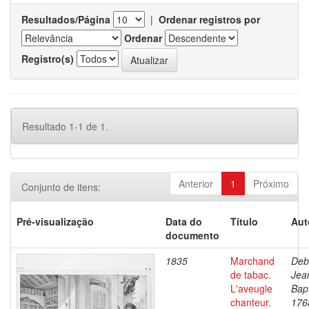
Resultados/Página
|
Ordenar registros por
Ordenar
Registro(s)
Resultado 1-1 de 1.
Anterior
1
Próximo
Conjunto de itens:
Pré-visualização
Data do
Título
Aut
documento
1835
Marchand
Deb
de tabac.
Jea
L'aveugle
Bapt
chanteur.
176