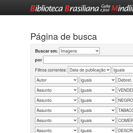
Skip
navigation
Página de busca
Buscar em:
por
Filtros correntes: