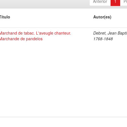
Anterior
1
P
Título
Autor(es)
Marchand de tabac. L'aveugle chanteur.
Debret, Jean Bapti
Marchande de pandelos
1768-1848