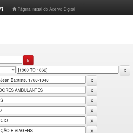
-->
Página inicial do Acervo Digital