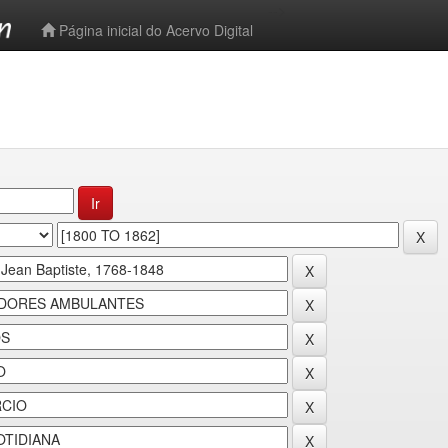
-->
Página inicial do Acervo Digital