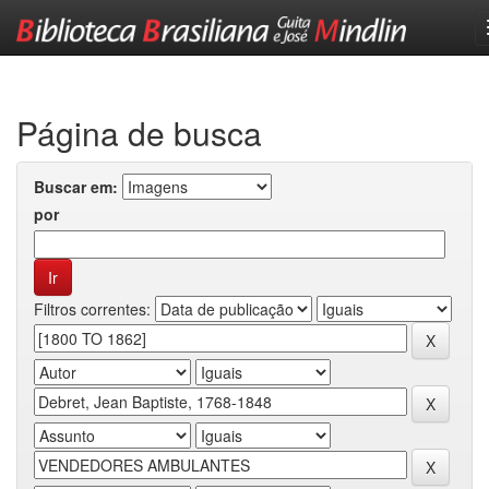
Skip
navigation
Página de busca
Buscar em:
por
Filtros correntes: