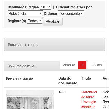
Resultados/Página
|
Ordenar registros por
Ordenar
Registro(s)
Resultado 1-1 de 1.
Anterior
1
Próximo
Conjunto de itens:
Pré-visualização
Data do
Título
Aut
documento
1835
Marchand
Deb
de tabac.
Jea
L'aveugle
Bapt
chanteur.
176