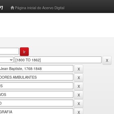
-->
Página inicial do Acervo Digital