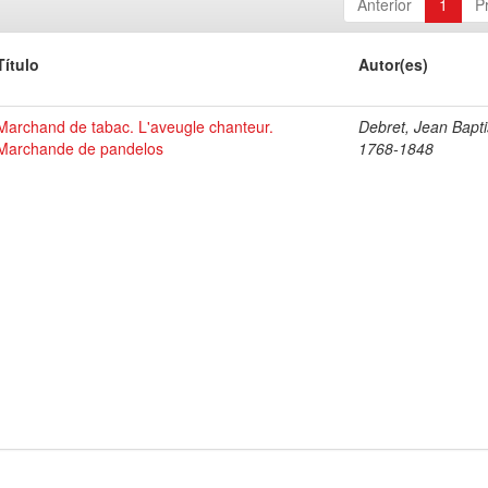
Anterior
1
P
Título
Autor(es)
Marchand de tabac. L'aveugle chanteur.
Debret, Jean Bapti
Marchande de pandelos
1768-1848