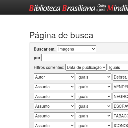
Skip
navigation
Página de busca
Buscar em:
por
Filtros correntes: