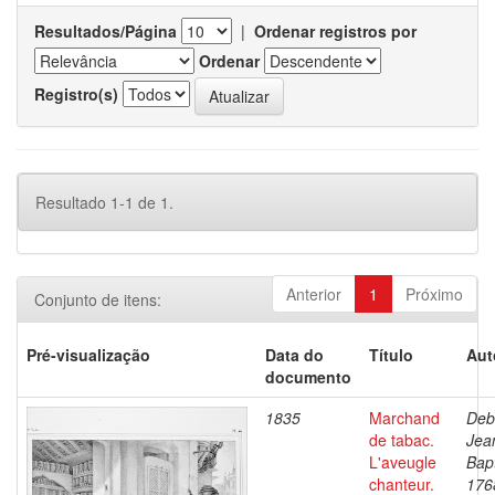
Resultados/Página
|
Ordenar registros por
Ordenar
Registro(s)
Resultado 1-1 de 1.
Anterior
1
Próximo
Conjunto de itens:
Pré-visualização
Data do
Título
Aut
documento
1835
Marchand
Deb
de tabac.
Jea
L'aveugle
Bapt
chanteur.
176