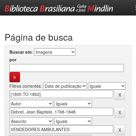
Skip
navigation
Página de busca
Buscar em:
por
Filtros correntes: