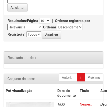
Resultados/Página
|
Ordenar registros por
Ordenar
Registro(s)
Resultado 1-1 de 1.
Anterior
1
Próximo
Conjunto de itens:
Pré-visualização
Data do
Título
Aut
documento
1835
Nègres,
Debr