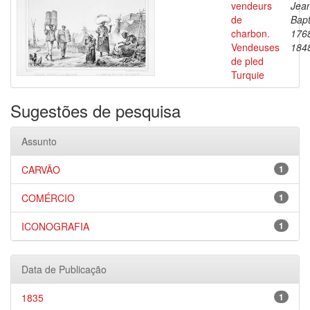
vendeurs
Jea
de
Bapt
charbon.
176
Vendeuses
184
de pled
Turquie
Sugestões de pesquisa
Assunto
CARVÃO
1
COMÉRCIO
1
ICONOGRAFIA
1
Data de Publicação
1835
1