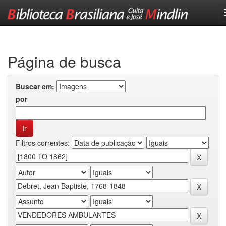
Skip
navigation
Página de busca
Buscar em:
por
Filtros correntes: