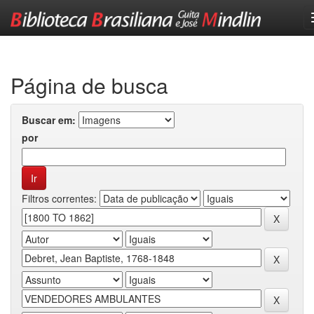
Skip
navigation
Página de busca
Buscar em:
por
Filtros correntes: