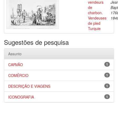
vendeurs
Jea
de
Bapt
charbon.
176
Vendeuses
184
de pled
Turquie
Sugestões de pesquisa
Assunto
CARVÃO
1
COMÉRCIO
1
DESCRIÇÃO E VIAGENS
1
ICONOGRAFIA
1