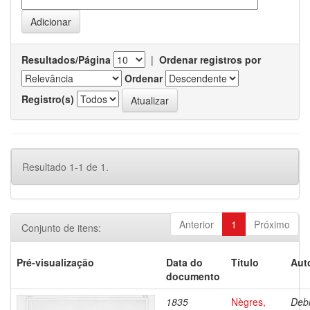
Resultados/Página
|
Ordenar registros por
Ordenar
Registro(s)
Resultado 1-1 de 1.
Anterior
1
Próximo
Conjunto de itens:
Pré-visualização
Data do
Título
Aut
documento
1835
Nègres,
Debr