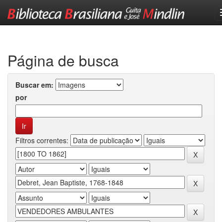
Skip
navigation
Página de busca
Buscar em:
por
Filtros correntes: