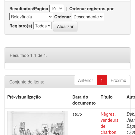
Resultados/Página
|
Ordenar registros por
Ordenar
Registro(s)
Resultado 1-1 de 1.
Anterior
1
Próximo
Conjunto de itens:
Pré-visualização
Data do
Título
Aut
documento
1835
Nègres,
Debr
vendeurs
Jea
de
Bapt
charbon.
176