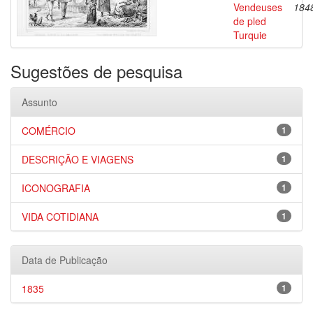
Vendeuses
184
de pled
Turquie
Sugestões de pesquisa
Assunto
COMÉRCIO
1
DESCRIÇÃO E VIAGENS
1
ICONOGRAFIA
1
VIDA COTIDIANA
1
Data de Publicação
1835
1