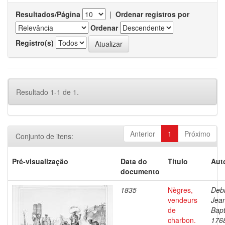
Resultados/Página
|
Ordenar registros por
Ordenar
Registro(s)
Resultado 1-1 de 1.
Anterior
1
Próximo
Conjunto de itens:
Pré-visualização
Data do
Título
Aut
documento
1835
Nègres,
Debr
vendeurs
Jea
de
Bapt
charbon.
176