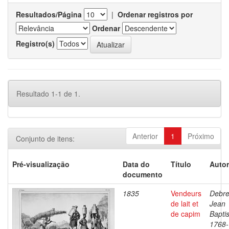
Resultados/Página
|
Ordenar registros por
Ordenar
Registro(s)
Resultado 1-1 de 1.
Anterior
1
Próximo
Conjunto de itens:
Pré-visualização
Data do
Título
Autor
documento
1835
Vendeurs
Debre
de lait et
Jean
de capim
Baptis
1768-