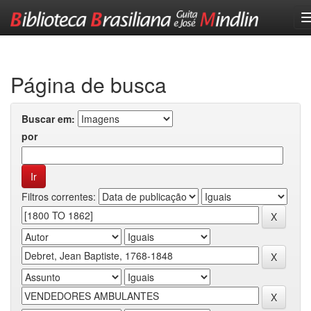
Skip
navigation
Página de busca
Buscar em:
por
Filtros correntes: