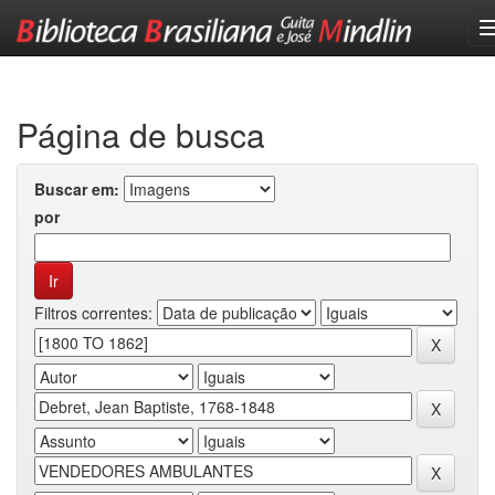
Skip
navigation
Página de busca
Buscar em:
por
Filtros correntes: