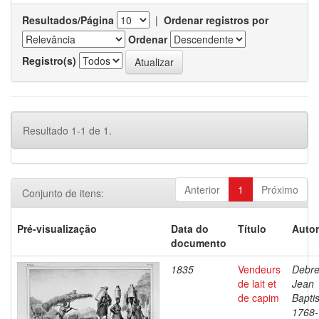
Resultados/Página
|
Ordenar registros por
Ordenar
Registro(s)
Resultado 1-1 de 1.
Anterior
1
Próximo
Conjunto de itens:
Pré-visualização
Data do
Título
Autor
documento
1835
Vendeurs
Debre
de lait et
Jean
de capim
Baptis
1768-