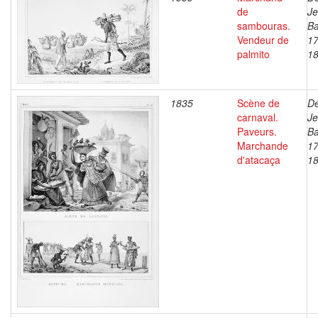
de
J
sambouras.
Ba
Vendeur de
17
palmito
1
1835
Scène de
De
carnaval.
J
Paveurs.
Ba
Marchande
17
d'atacaça
1