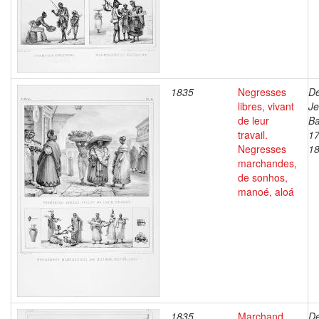
1835
Negresses
De
libres, vivant
J
de leur
Ba
travail.
17
Negresses
1
marchandes,
de sonhos,
manoé, aloá
1835
Marchand
De