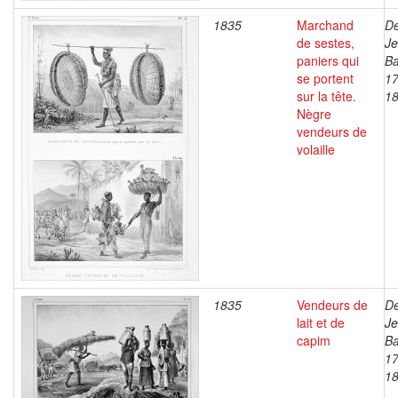
1835
Marchand
De
de sestes,
J
paniers qui
Ba
se portent
17
sur la tête.
1
Nègre
vendeurs de
volaille
1835
Vendeurs de
De
lait et de
J
capim
Ba
17
1