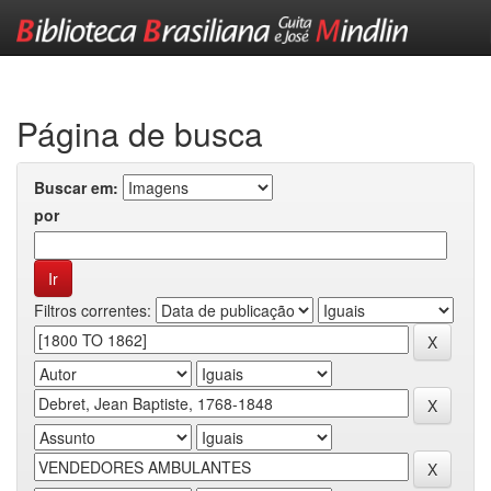
Skip
navigation
Página de busca
Buscar em:
por
Filtros correntes: