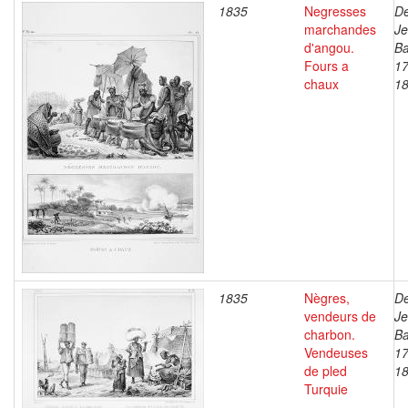
1835
Negresses
De
marchandes
J
d'angou.
Ba
Fours a
17
chaux
1
1835
Nègres,
De
vendeurs de
J
charbon.
Ba
Vendeuses
17
de pled
1
Turquie