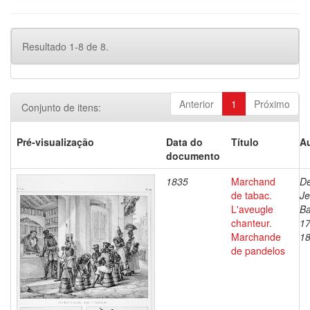
Resultado 1-8 de 8.
Anterior
1
Próximo
Conjunto de itens:
Pré-visualização
Data do
Título
Au
documento
1835
Marchand
De
de tabac.
J
L'aveugle
Ba
chanteur.
17
Marchande
1
de pandelos