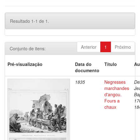
Resultado 1-1 de 1.
Anterior
1
Próximo
Conjunto de itens:
Pré-visualização
Data do
Título
Au
documento
1835
Negresses
De
marchandes
Je
d'angou.
Bap
Fours a
17
chaux
18