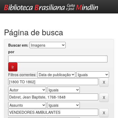
Skip
navigation
Página de busca
Buscar em:
por
Filtros correntes: