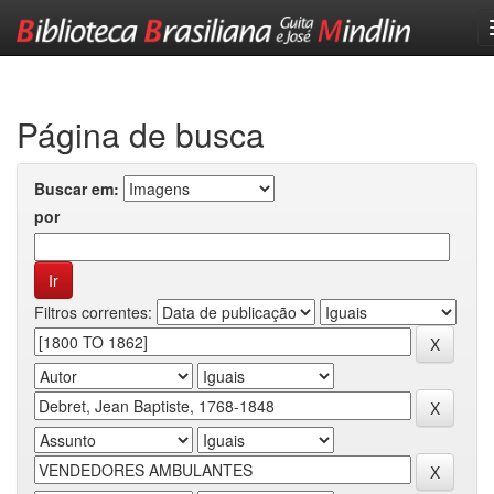
Skip
navigation
Página de busca
Buscar em:
por
Filtros correntes: