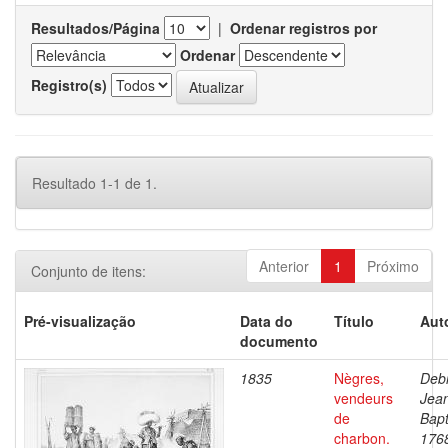
Resultados/Página
|
Ordenar registros por
Ordenar
Registro(s)
Resultado 1-1 de 1.
Anterior
1
Próximo
Conjunto de itens:
Pré-visualização
Data do
Título
Aut
documento
1835
Nègres,
Debr
vendeurs
Jea
de
Bapt
charbon.
176