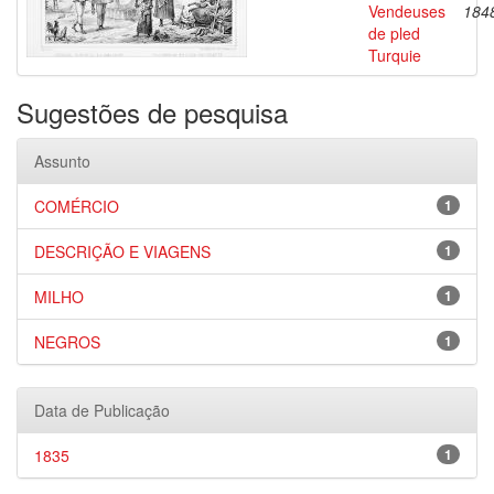
Vendeuses
184
de pled
Turquie
Sugestões de pesquisa
Assunto
COMÉRCIO
1
DESCRIÇÃO E VIAGENS
1
MILHO
1
NEGROS
1
Data de Publicação
1835
1