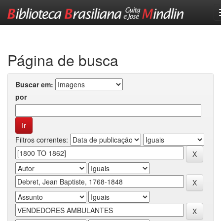
Skip
navigation
Página de busca
Buscar em:
por
Filtros correntes: