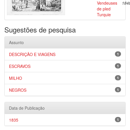
Vendeuses
184
de pled
Turquie
Sugestões de pesquisa
Assunto
DESCRIÇÃO E VIAGENS
1
ESCRAVOS
1
MILHO
1
NEGROS
1
Data de Publicação
1835
1