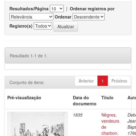
Resultados/Página
|
Ordenar registros por
Ordenar
Registro(s)
Resultado 1-1 de 1.
Anterior
1
Próximo
Conjunto de itens:
Pré-visualização
Data do
Título
Aut
documento
1835
Nègres,
Debr
vendeurs
Jea
de
Bapt
charbon.
176