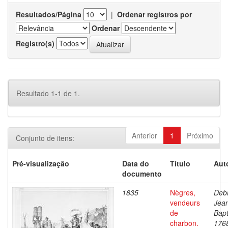
Resultados/Página
|
Ordenar registros por
Ordenar
Registro(s)
Resultado 1-1 de 1.
Anterior
1
Próximo
Conjunto de itens:
Pré-visualização
Data do
Título
Aut
documento
1835
Nègres,
Debr
vendeurs
Jea
de
Bapt
charbon.
176