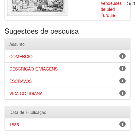
Vendeuses
184
de pled
Turquie
Sugestões de pesquisa
Assunto
COMÉRCIO
1
DESCRIÇÃO E VIAGENS
1
ESCRAVOS
1
VIDA COTIDIANA
1
Data de Publicação
1835
1