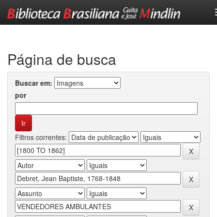
Skip
navigation
Página de busca
Buscar em:
por
Filtros correntes: