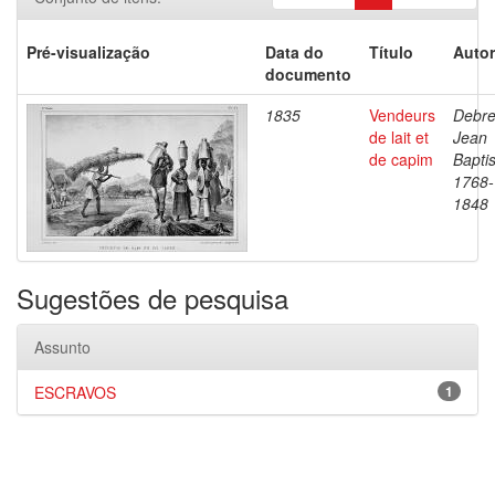
Pré-visualização
Data do
Título
Autor
documento
1835
Vendeurs
Debre
de lait et
Jean
de capim
Baptis
1768-
1848
Sugestões de pesquisa
Assunto
ESCRAVOS
1