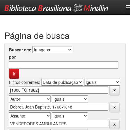
Skip
navigation
Página de busca
Buscar em:
por
Filtros correntes: