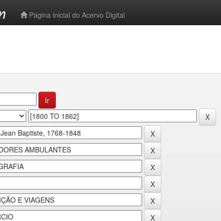
-->
Página inicial do Acervo Digital