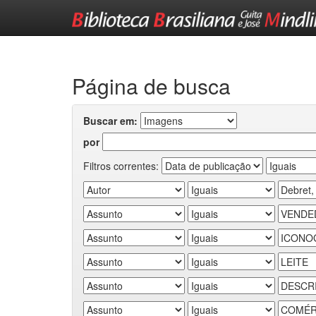
Skip
navigation
Página de busca
Buscar em:
por
Filtros correntes: