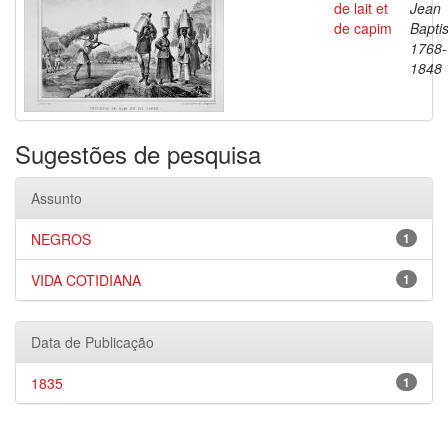
de lait et
Jean
de capim
Baptis
1768-
1848
Sugestões de pesquisa
Assunto
NEGROS
1
VIDA COTIDIANA
1
Data de Publicação
1835
1