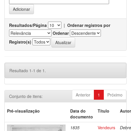
Resultados/Página
|
Ordenar registros por
Ordenar
Registro(s)
Resultado 1-1 de 1.
Anterior
1
Próximo
Conjunto de itens:
Pré-visualização
Data do
Título
Autor
documento
1835
Vendeurs
Debre