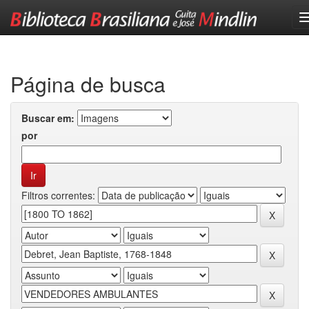
Skip
navigation
Página de busca
Buscar em:
por
Filtros correntes: