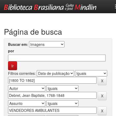
Skip
navigation
Página de busca
Buscar em:
por
Filtros correntes: