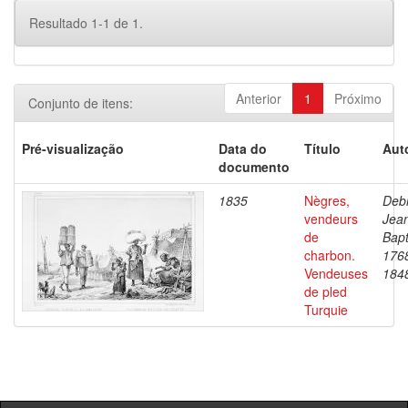
Resultado 1-1 de 1.
Anterior
1
Próximo
Conjunto de itens:
Pré-visualização
Data do
Título
Aut
documento
1835
Nègres,
Debr
vendeurs
Jea
de
Bapt
charbon.
176
Vendeuses
184
de pled
Turquie