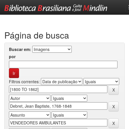
Skip
navigation
Página de busca
Buscar em:
por
Filtros correntes: