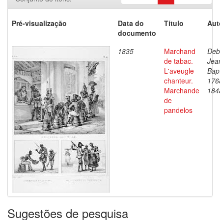
Pré-visualização
Data do
Título
Aut
documento
1835
Marchand
Deb
de tabac.
Jea
L'aveugle
Bapt
chanteur.
176
Marchande
184
de
pandelos
Sugestões de pesquisa