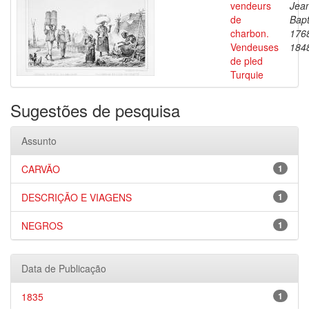
vendeurs
Jea
de
Bapt
charbon.
176
Vendeuses
184
de pled
Turquie
Sugestões de pesquisa
Assunto
CARVÃO
1
DESCRIÇÃO E VIAGENS
1
NEGROS
1
Data de Publicação
1835
1