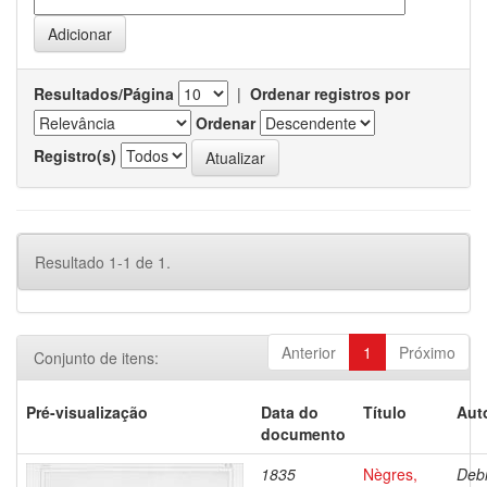
Resultados/Página
|
Ordenar registros por
Ordenar
Registro(s)
Resultado 1-1 de 1.
Anterior
1
Próximo
Conjunto de itens:
Pré-visualização
Data do
Título
Aut
documento
1835
Nègres,
Debr