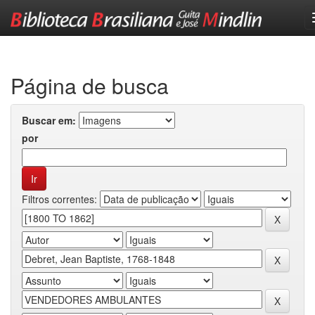
Skip
navigation
Página de busca
Buscar em:
por
Filtros correntes: