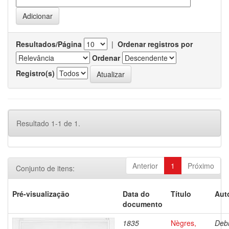
Resultados/Página
|
Ordenar registros por
Ordenar
Registro(s)
Resultado 1-1 de 1.
Anterior
1
Próximo
Conjunto de itens:
Pré-visualização
Data do
Título
Aut
documento
1835
Nègres,
Debr