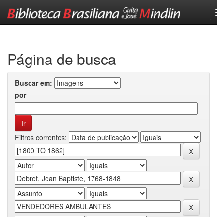
Skip
navigation
Página de busca
Buscar em:
por
Filtros correntes: