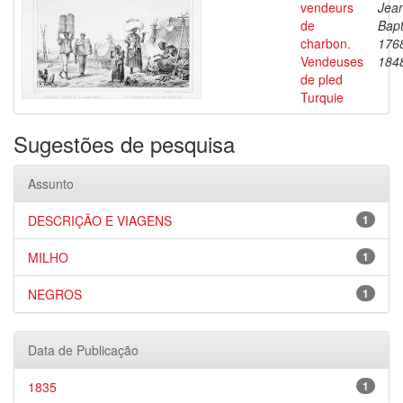
vendeurs
Jea
de
Bapt
charbon.
176
Vendeuses
184
de pled
Turquie
Sugestões de pesquisa
Assunto
DESCRIÇÃO E VIAGENS
1
MILHO
1
NEGROS
1
Data de Publicação
1835
1