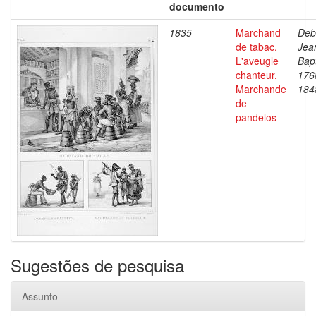
documento
1835
Marchand
Deb
de tabac.
Jea
L'aveugle
Bapt
chanteur.
176
Marchande
184
de
pandelos
Sugestões de pesquisa
Assunto