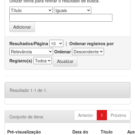
Utilizar filtros para refinar o resultado de busca.
Resultados/Página
|
Ordenar registros por
Ordenar
Registro(s)
Resultado 1-1 de 1.
Anterior
1
Próximo
Conjunto de itens:
Pré-visualização
Data do
Título
Aut