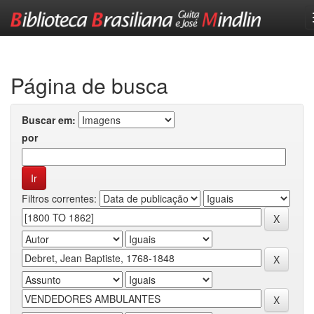
Skip
navigation
Página de busca
Buscar em:
por
Filtros correntes: