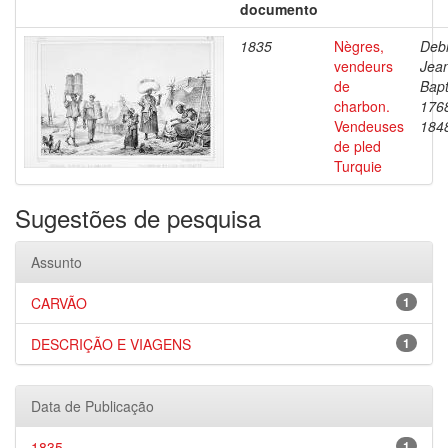
documento
1835
Nègres,
Debr
vendeurs
Jea
de
Bapt
charbon.
176
Vendeuses
184
de pled
Turquie
Sugestões de pesquisa
Assunto
CARVÃO
1
DESCRIÇÃO E VIAGENS
1
Data de Publicação
1835
1