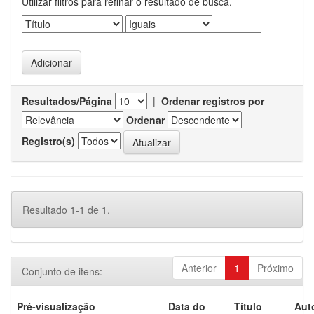
Utilizar filtros para refinar o resultado de busca.
Resultados/Página
|
Ordenar registros por
Ordenar
Registro(s)
Resultado 1-1 de 1.
Anterior
1
Próximo
Conjunto de itens:
Pré-visualização
Data do
Título
Aut