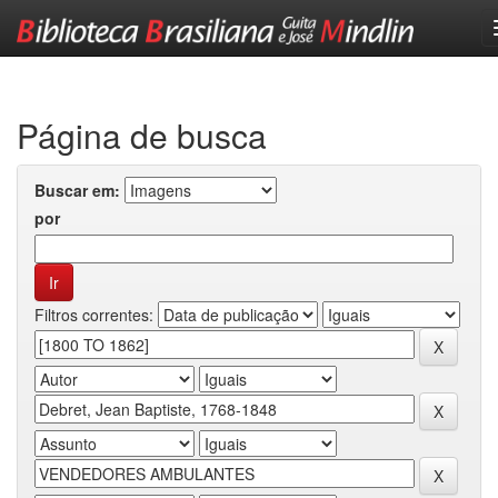
Skip
navigation
Página de busca
Buscar em:
por
Filtros correntes: