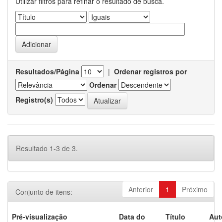
Utilizar filtros para refinar o resultado de busca.
Resultados/Página
|
Ordenar registros por
Ordenar
Registro(s)
Resultado 1-3 de 3.
Anterior
1
Próximo
Conjunto de itens:
Pré-visualização
Data do
Título
Aut