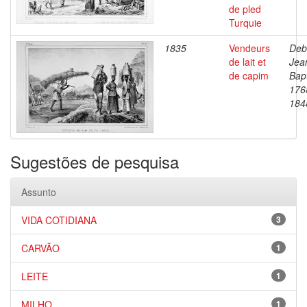
de pled
Turquie
1835
Vendeurs
Deb
de lait et
Jea
de capim
Bapt
176
184
Sugestões de pesquisa
Assunto
VIDA COTIDIANA
3
CARVÃO
1
LEITE
1
MILHO
1