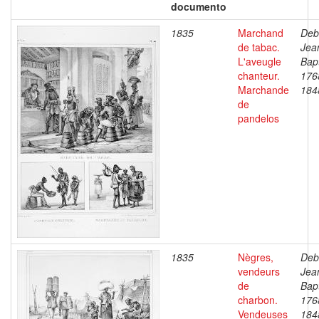
documento
1835
Marchand
Deb
de tabac.
Jea
L'aveugle
Bapt
chanteur.
176
Marchande
184
de
pandelos
1835
Nègres,
Deb
vendeurs
Jea
de
Bapt
charbon.
176
Vendeuses
184