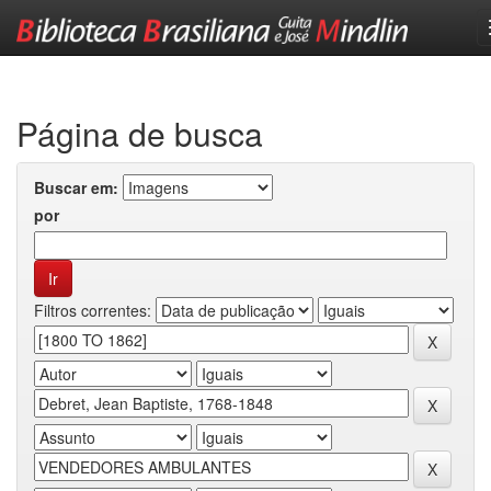
Skip
navigation
Página de busca
Buscar em:
por
Filtros correntes: