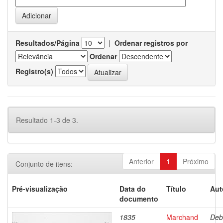
Resultados/Página
|
Ordenar registros por
Ordenar
Registro(s)
Resultado 1-3 de 3.
Anterior
1
Próximo
Conjunto de itens:
Pré-visualização
Data do
Título
Aut
documento
1835
Marchand
Deb