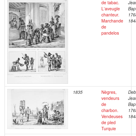
de tabac.
Jea
L'aveugle
Bapt
chanteur.
176
Marchande
184
de
pandelos
1835
Nègres,
Deb
vendeurs
Jea
de
Bapt
charbon.
176
Vendeuses
184
de pled
Turquie