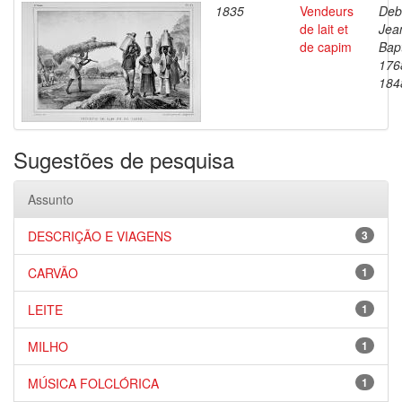
1835
Vendeurs
Deb
de lait et
Jea
de capim
Bapt
176
184
Sugestões de pesquisa
Assunto
DESCRIÇÃO E VIAGENS
3
CARVÃO
1
LEITE
1
MILHO
1
MÚSICA FOLCLÓRICA
1