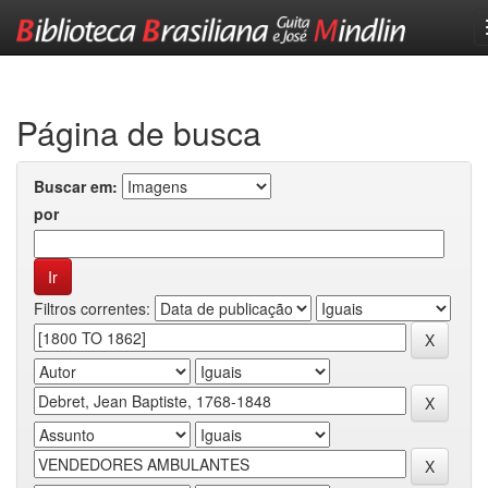
Skip
navigation
Página de busca
Buscar em:
por
Filtros correntes: